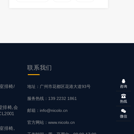
联系
我们
室排椅/
地址：广州市花都区花港大道93号
咨询
服务热线：139 2232 1861
热线
堂排椅,会
邮箱：info@nicolo.cn
L2001
微信
官方网站：www.nicolo.cn
室排椅,