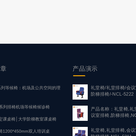
文章
产品
演示
礼堂椅/礼堂排椅/会议
1 系列等候椅：机场及公共空间的理
阶梯排椅/-NCL-5222
37系列排椅机场等候椅候诊椅
产品名称：礼堂椅,礼
议室排椅,阶梯排椅,NC
定课桌椅│大学阶梯教室课桌椅
礼堂椅,礼堂排椅,会议
1200*450mm双人培训桌