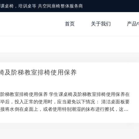
，铝合金课桌椅，培训桌等 共空间座椅整体服务商
首页
关于我们
产品
椅及阶梯教室排椅使用保养
阶梯教室排椅使用保养 学生课桌椅及阶梯教室排椅使用保养在
毕后，投入正常的使用时，应当避免以下情况： 清洁桌面板要
直接将水倒在桌面上，或者使用特别潮湿的抹布进行擦拭，这些
桌子周边浸水，而出现一些损伤。正确的做法是采用带有清洁剂
行擦洗，完毕后才使用干抹布。 避免采用一些化学成分较大的
一些较为坚硬的物品擦拭，像钢丝球，磨砂纸等类型的容易损害
。 在放置热物品时应在铝合金课桌椅桌面上放置隔热垫，如果