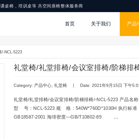
，铝合金课桌椅，培训桌等 共空间座椅整体服务商
首页
关于我们
产品
NCL-5223
礼堂椅/礼堂排椅/会议室排椅/阶梯排椅/-
|
Category:
产品中心
,
礼堂椅
Date: 2021年9月15日 下午5:0
礼堂椅/礼堂排椅/会议室排椅/阶梯排椅/-NCL-5223 产
型 号：NCL-5223 规 格：540W*760D*1030H 执行
GB18587-2001 海绵密度—GB/T10802-89 …