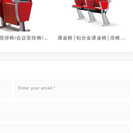
堂排椅/会议室排椅/阶
课桌椅│铝合金课桌椅│排椅│礼
CL-305
堂椅│阶梯教室课桌椅-NCL-
928Y