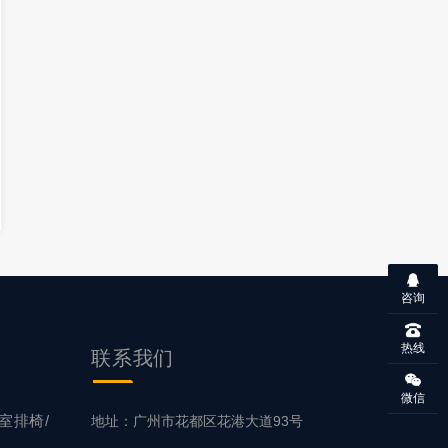
咨询
热线
联系
我们
微信
室排椅/
地址：广州市花都区花港大道93号