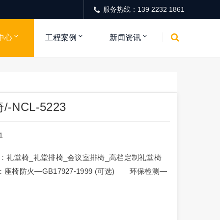
服务热线：139 2232 1861
中心
工程案例
新闻资讯
NCL-5223
1
品名称：礼堂椅_礼堂排椅_会议室排椅_高档定制礼堂椅
标准：座椅防火—GB17927-1999 (可选) 环保检测—