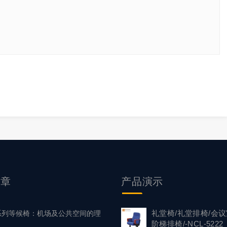
文章
产品
演示
礼堂椅/礼堂排椅/会议
1 系列等候椅：机场及公共空间的理
阶梯排椅/-NCL-5222