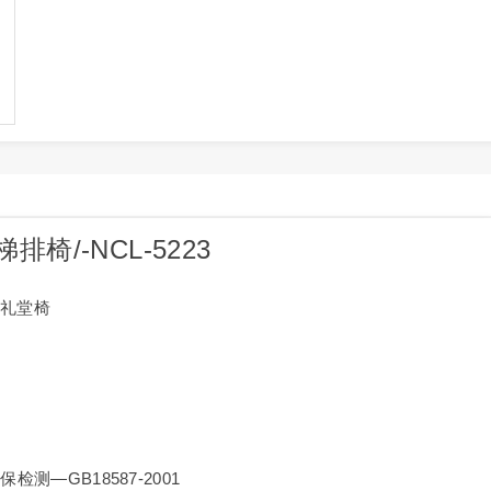
梯排椅
/-
NCL-5223
制礼堂椅
检测—GB18587-2001