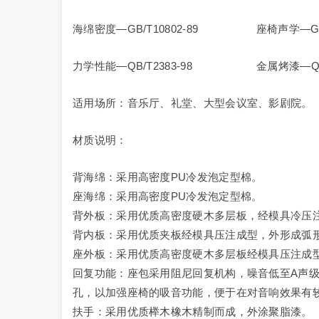
海绵密度—GB/T10802-89 座椅声学—GBJ
力学性能—QB/T2383-98 金属烤漆—QB/T19
适用场所：音乐厅、礼堂、大型会议室、影剧院。
材质说明：
背海绵：采用高密度PU冷发泡定型棉。
座海绵：采用高密度PU冷发泡定型棉。
背外板：采用优质高密度硬木多层板，经模具冷压
背内板：采用优质夹板经模具压注成型，外形成弧
座外板：采用优质高密度硬木多层板经模具压注成
回复功能：座包采用阻尼回复机构，噪音低至A声级（
孔，以加强座椅的吸音功能，便于在对音响效果有
扶手：采用优质榉木橡木精制而成，外涂聚脂漆。