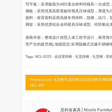
写字板：采用板面为ABS复合材料经模具一次成型
侧板：采用优质高密度板经模具压铸成型，厚度为2
面料：座背面料采用高级专用布料，阻燃，抗污，
脚架：采用优质铝合金经模具压铸成型、经防氧化
座椅外形：整体设计按照人体工程学设计，椅背海
而产生的疲劳感),地面固定:采用隐藏式压爆不锈钢
Tags:
NCL-5223
·
会议室排椅
·
礼堂排椅
·
礼堂椅
·
阶
Previous post: 礼堂椅/礼堂排椅/会议室排椅/阶梯排椅
NCL-305
尼科洛家具│Nicolo Furnitu