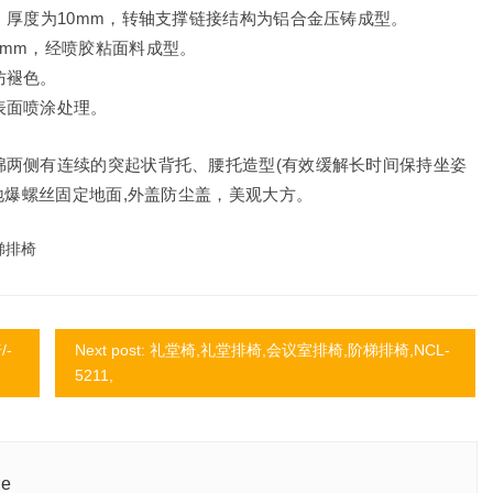
，厚度为10mm，转轴支撑链接结构为铝合金压铸成型。
mm，经喷胶粘面料成型。
防褪色。
表面喷涂处理。
绵两侧有连续的突起状背托、腰托造型(有效缓解长时间保持坐姿
地爆螺丝固定地面,外盖防尘盖，美观大方。
梯排椅
/-
Next post: 礼堂椅,礼堂排椅,会议室排椅,阶梯排椅,NCL-
5211,
re