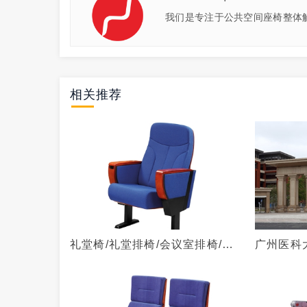
我们是专注于公共空间座椅整体
相关推荐
礼堂椅/礼堂排椅/会议室排椅/阶
广州医科
梯排椅/-NCL-5222
椅案例