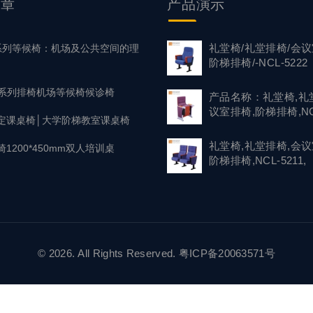
文章
产品
演示
礼堂椅/礼堂排椅/会议
1 系列等候椅：机场及公共空间的理
阶梯排椅/-NCL-5222
37系列排椅机场等候椅候诊椅
产品名称：礼堂椅,礼
议室排椅,阶梯排椅,NC
定课桌椅│大学阶梯教室课桌椅
礼堂椅,礼堂排椅,会议
1200*450mm双人培训桌
阶梯排椅,NCL-5211,
© 2026. All Rights Reserved.
粤ICP备20063571号