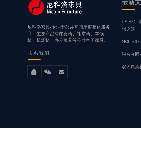
最新
LS-55
尼科洛家具-专注于公共空间座椅整体服务
想之选
商；主要产品有课桌椅、礼堂椅、等候
椅、机场椅、办公家具等公共空间家具。
NCL-5
联系
我们
铝合金固
双人课桌椅