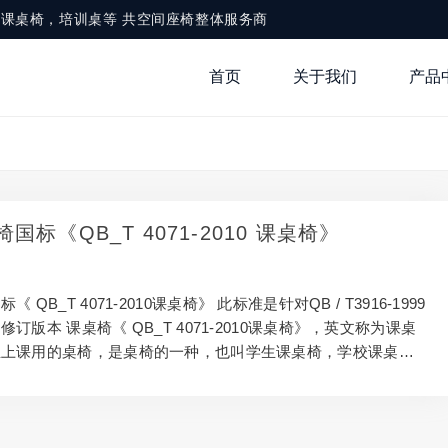
，铝合金课桌椅，培训桌等 共空间座椅整体服务商
首页
关于我们
产品
国标《QB_T 4071-2010 课桌椅》
 QB_T 4071-2010课桌椅》 此标准是针对QB / T3916-1999
订版本 课桌椅《 QB_T 4071-2010课桌椅》，英文称为课桌
生上课用的桌椅，是桌椅的一种，也叫学生课桌椅，学校课桌
以按照年龄，材料，功能来划分。 课桌椅的分类 按年龄段来
课桌椅，小学生课桌椅，中学生课桌椅，大学生课桌椅； 按功
定式课桌椅和升降式课桌椅； 按材料来分：分木制课桌椅，塑
钢木课桌椅，铝合金课桌椅（尼科洛家具公司所生产的课桌椅就