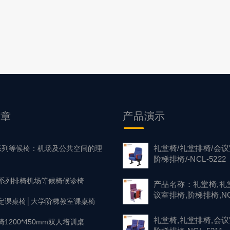
文章
产品
演示
礼堂椅/礼堂排椅/会议
1 系列等候椅：机场及公共空间的理
阶梯排椅/-NCL-5222
37系列排椅机场等候椅候诊椅
产品名称：礼堂椅,礼
议室排椅,阶梯排椅,NC
定课桌椅│大学阶梯教室课桌椅
礼堂椅,礼堂排椅,会议
1200*450mm双人培训桌