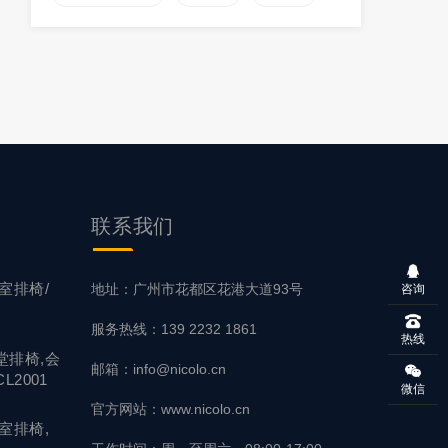
联系
我们
室排椅/
地址：广州市花都区花港大道93号
咨询
服务热线：139 2232 1861
热线
堂排椅,会
邮箱：info@nicolo.cn
L2001
微信
官方网站：www.nicolo.cn
室排椅,