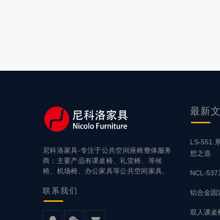
最新
LS-55
尼科洛家具-专注于公共空间座椅整体服务
想之选
商；主要产品有课桌椅、礼堂椅、等候
椅、机场椅、办公家具等公共空间家具。
NCL-5
联系
我们
铝合金固
双人课桌椅