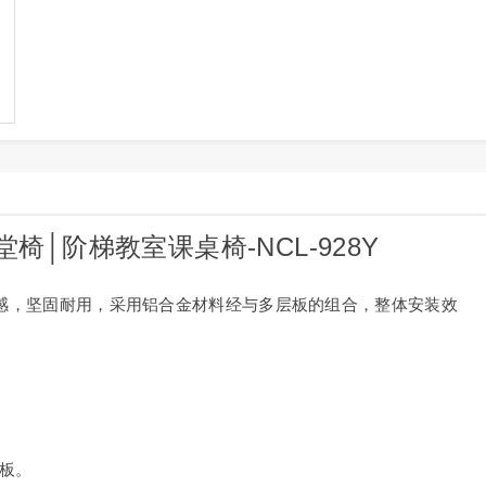
堂椅
│
阶梯教室课桌椅
-NCL-928Y
尚动感，坚固耐用，采用铝合金材料经与多层板的组合，整体安装效
。
火板。