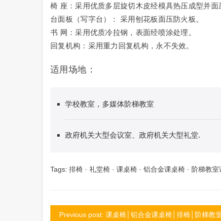
椅 座：采用优质多层旋切木皮经模具热压成型并面
台面板（写字台）： 采用刨花板面压防火板。
书 网：采用优质冷拉钢，表面经喷涂处理。
回复机构：采用重力回复机构，永不失效。
适用场地：
学校教室，多媒体阶梯教室
政府机关大型会议室、政府机关大型礼堂.
Tags:
排椅
·
礼堂椅
·
课桌椅
·
铝合金课桌椅
·
阶梯教室
Previous post: 课桌椅│铝合金课桌椅│排椅│阶梯教