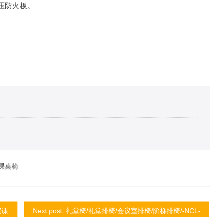
压防火板。
课桌椅
室课
Next post: 礼堂椅/礼堂排椅/会议室排椅/阶梯排椅/-NCL-