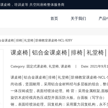
，铝合金课桌椅，培训桌等 共空间座椅整体服务商
首页
关于我们
产品
金课桌椅│排椅│礼堂椅│阶梯教室课桌椅-NCL-928Y
课桌椅│铝合金课桌椅│排椅│礼堂椅│阶
|
Category:
固定式课桌椅
,
礼堂椅
,
课桌椅
Date: 2021年9月
课桌椅│铝合金课桌椅│排椅│礼堂椅│阶梯教室课桌椅-NCL-9
尚动感，坚固耐用，采用铝合金材料经与多层板的组合，整体
一体压铸成型，表面经喷涂处理。椅 背：采用金属框架,面
旋切木皮经模具热压成型并面压防火板。台面板（写字台）：
钢，表面经喷涂处理。回复机构：采用重力回复机构，永不失