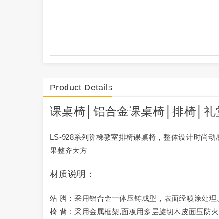
Product Details
课桌椅
│
铝合金课桌椅
│
排椅
│
礼
LS-928系列阶梯教室排椅课桌椅，整体设计时
果整齐大方
材质说明：
站 脚：采用铝合金一体压铸成型，表面经喷涂处理
椅 背：采用金属框架,面板用多层旋切木皮面压防