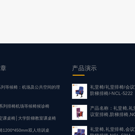
满足不同年龄层学生的审美需求。让课桌椅成为您个性风采的延
为一种享受。 二、人体工学，舒适升级 长时间的学习，舒适是
我们的课桌椅采用人体工学设计，椅背贴合脊椎曲线，坐垫选…
文章
产品
演示
礼堂椅/礼堂排椅/会议
1 系列等候椅：机场及公共空间的理
阶梯排椅/-NCL-5222
37系列排椅机场等候椅候诊椅
产品名称：礼堂椅,礼
议室排椅,阶梯排椅,NC
定课桌椅│大学阶梯教室课桌椅
礼堂椅,礼堂排椅,会议
1200*450mm双人培训桌