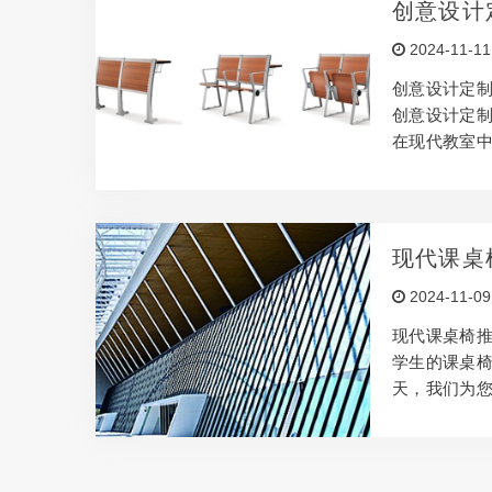
创意设计
生。 同步调
造为学校
2024-11-11
例。桌面倾斜
创意设计定
创意设计定
在现代教室中
学校的课桌
见不鲜。为
椅，为学校注
识，在设计
现代课桌
学*需求，结
2024-11-09
高学生的舒适
现代课桌椅推
学生的课桌
天，我们为
重实用性与人
计，尽显个性
的设计风格