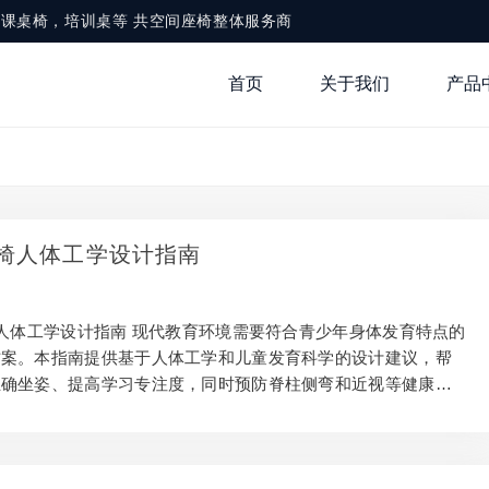
，铝合金课桌椅，培训桌等 共空间座椅整体服务商
首页
关于我们
产品
椅人体工学设计指南
人体工学设计指南 现代教育环境需要符合青少年身体发育特点的
方案。本指南提供基于人体工学和儿童发育科学的设计建议，帮
正确坐姿、提高学习专注度，同时预防脊柱侧弯和近视等健康问
需平衡舒适性、安全性和耐用性，适应6-18岁学生的身体变化。
原则 学生课桌椅设计需遵循以下关键人体工学原则，以支持青
习需求： 动态支撑系统 根据学生坐姿变化自动调整支撑力度，
曲线。腰椎支撑高度应在30-45cm范围内可调，适配不同身高学