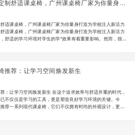
定制舒适课桌椅，广州课桌椅厂家为你量身打
节机制 桌椅联动调节系统，确保桌面高度与座高始终保持黄金比
注入新活力
角度应支持0-20…
制舒适课桌椅，广州课桌椅厂家为你量身打造为学校注入新活力
制舒适课桌椅，广州课桌椅厂家为你量身打造为学校注入新活力
，舒适的学习环境对学生的学*效果有着重要影响。然而，很多
椅设计并不符合学生的需求，导致坐姿不正确、不舒适等问题屡
了解决这一问题，广州课桌椅厂家提供创意设计定制舒适课桌
入新活力。 首先，广州课桌椅厂家拥有丰富的经验和专业知
定制舒适课桌椅方面表现出色。他们深入了解学生的身体特点和
椅推荐：让学习空间焕发新生
合人体工学原理，设计出符合人体工程学要求的课桌椅，有效提
度和学*效果。 其次，广州课桌椅厂家提供多样化的创意设…
荐：让学习空间焕发新生 在这个追求效率与舒适并重的时代，
椅已不仅仅是学习的工具，更是塑造良好学习环境的关键。今
您推荐一系列现代课桌椅，它们不仅拥有时尚的外观设计，更注
体工学的结合，为您的学习空间带来全新的变革。 一、灵动设
 告别传统课桌椅的单一与沉闷，我们的现代课桌椅采用多样化
。简约线条、明亮色彩，或是复古韵味，每一种设计都经过精心