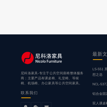
考量，旨在
伸，让学习成
首要考量。
最新
LS-55
尼科洛家具-专注于公共空间座椅整体服务
想之选
商；主要产品有课桌椅、礼堂椅、等候
椅、机场椅、办公家具等公共空间家具。
NCL-5
联系
我们
铝合金固
双人课桌椅