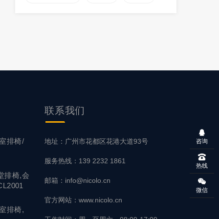
联系
我们
室排椅/
地址：广州市花都区花港大道93号
咨询
服务热线：139 2232 1861
热线
堂排椅,会
邮箱：info@nicolo.cn
L2001
微信
官方网站：www.nicolo.cn
室排椅,