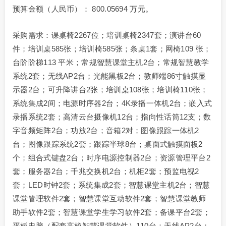
预算金额（人民币）： 800.05694 万元。
采购需求：课桌椅2267位；培训桌椅2347套；演讲台60
件；培训桌585张；培训椅585张；条桌1套；网椅109 张；
台阶阶梯113 平米；常规智慧课堂主机2台；常规智慧教学
系统2套；无线AP2台；光能黑板2台；教师端86寸触摸显
示器2台；可升降讲台2张；培训桌108张；培训椅110张；
系统集成2间；电源时序器2台；4K录播一体机2台；嵌入式
录播系统2套；高清云台摄像机12台；指向性话筒12支；数
字音频矩阵2台；功放2台；音箱2对；图像跟踪一体机2
台；图像跟踪系统2套；跟踪半球8台；桌面式触摸面板2
个；组合式键盘2台；时序电源控制器2台；资源管理平台2
套；服务器2台；千兆交换机2台；机柜2套；预监电视2
套；LED时钟2套；系统集成2套；智慧课堂主机2台；智慧
课堂管理软件2套；智慧课堂互动软件2套；智慧课堂教师
助手软件2套；智慧课堂学生学习软件2套；备课平台2套；
平板电脑（配套高校智慧课堂软件）110台；无线AP2台；