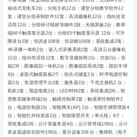
移动式充电车2台；分组主机12台；课堂分组教学软件12
套；课堂分组录制软件12套；高清摄像机12台；指向拾音
话筒12台；分组研讨线材等辅件2批；光能黑板2台；教师
端86寸触摸显示器2台；分组65寸触摸显示器 12台；可升
降讲台2张；培训桌108张；培训椅108张；系统集成2项；
4K录播一体机2台；嵌入式录播系统2套；高清云台摄像机
12台；指向性话筒12支；数字音频矩阵2台；功放2台；音
箱2对；图像跟踪一体机2台；图像跟踪系统2套；跟踪半球
8台；桌面式触摸面板2个；组合式键盘2台；时序电源控制
器2台；资源管理平台2套；服务器2台；千兆交换机2 台；
机柜2套；预监电视2台；LED时钟2套；系统集成2间；智
慧教室媒体终端2台；触摸控制屏2套；触摸屏控制软件2
台；电源控制器2台；智能网关(AP) 2台；智能空调管理器4
台；智能红外转发器2台；智能墙壁开关（单火线）6个；
系统集成2间；云计算服务器4台；云计算终端108台；云计
算桌面虚拟化软件108点；显示设备108 台；教师机（电子